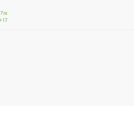
7.ru
9-17
Мы будем показывать аптеки для вашего города