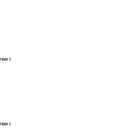
твии с
твии с