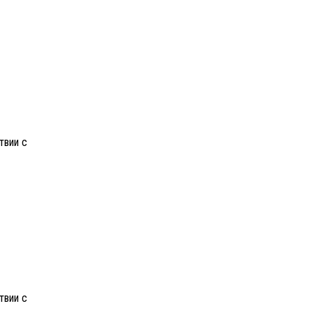
твии с
твии с