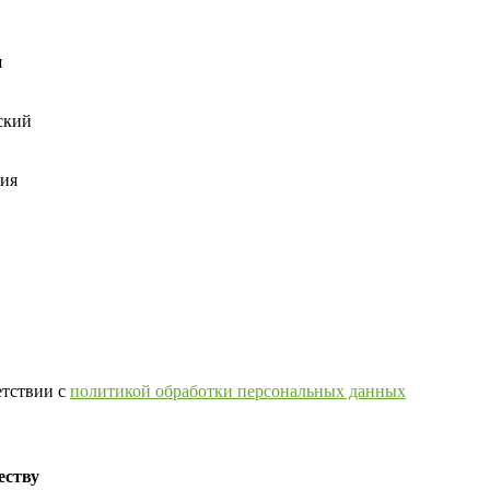
я
ский
ния
етствии с
политикой обработки персональных данных
еству