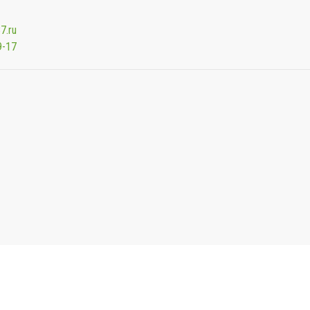
7.ru
9-17
Мы будем показывать аптеки для вашего города