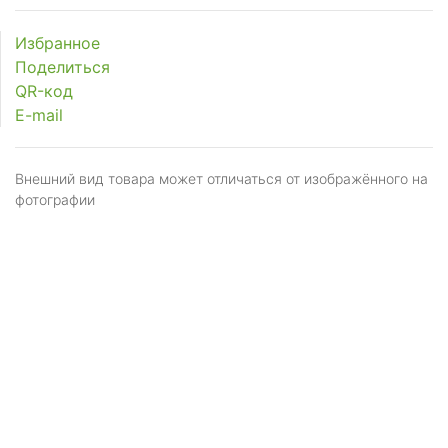
Избранное
Поделиться
QR-код
E-mail
Внешний вид товара может отличаться от изображённого на
фотографии
Я даю
согласие
на обработку персональных
данных в соответствии с
политикой обработки
персональных данных