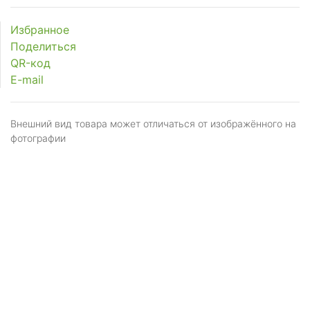
Избранное
Поделиться
QR-код
E-mail
Внешний вид товара может отличаться от изображённого на
фотографии
Я даю
согласие
на обработку персональных
данных в соответствии с
политикой обработки
персональных данных