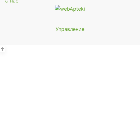
О нас
Управление
Мы будем
показывать аптеки для вашего
города
↑
Выбор отделения для
получения заказа
Районная аптека №1 ООО
"Чукотфармация", г. Анадырь
г. Анадырь, ул. Отке, д. 22