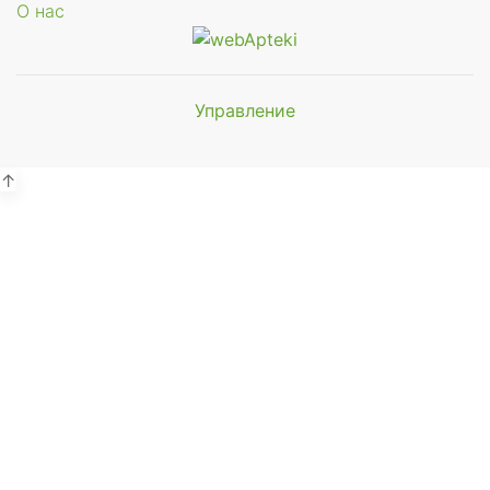
О нас
Управление
Мы будем
показывать аптеки для вашего
города
↑
Выбор отделения для
получения заказа
Районная аптека №1 ООО
"Чукотфармация", г. Анадырь