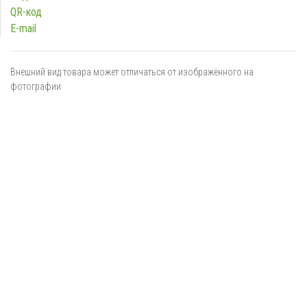
QR-код
E-mail
Внешний вид товара может отличаться от изображённого на
фотографии
Я даю
согласие
на обработку персональных данных в
соответствии с
политикой обработки персональных данных
ОТПРАВИТЬ