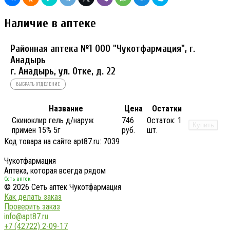
Наличие в аптеке
Районная аптека №1 ООО "Чукотфармация", г.
Анадырь
г. Анадырь, ул. Отке, д. 22
ВЫБРАТЬ ОТДЕЛЕНИЕ
Название
Цена
Остатки
Скиноклир гель д/наруж
746
Остаток:
1
Купить
примен 15% 5г
руб.
шт.
Код товара на сайте apt87.ru:
7039
Чукотфармация
Аптека, которая всегда рядом
Сеть аптек
© 2026 Сеть аптек Чукотфармация
Как делать заказ
Проверить заказ
info@apt87.ru
+7 (42722) 2-09-17