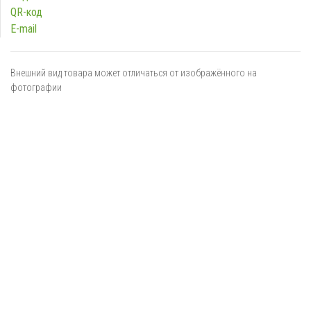
QR-код
E-mail
Внешний вид товара может отличаться от изображённого на
фотографии
Я даю
согласие
на обработку персональных данных в
соответствии с
политикой обработки персональных данных
ОТПРАВИТЬ