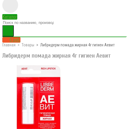
Каталог
0 руб.
Главная
Товары
Либридерм помада жирная 4г гигиен Аевит
Либридерм помада жирная 4г гигиен Аевит