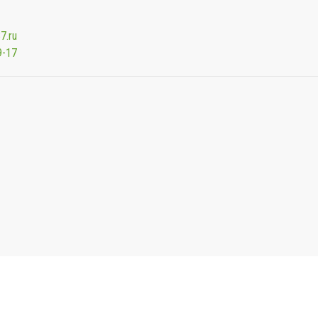
7.ru
9-17
Мы будем показывать аптеки для вашего города