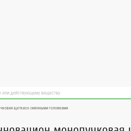
учковая щеткасо сменными головками
инновацион монопучковая