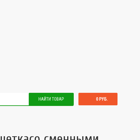
НАЙТИ ТОВАР
0 РУБ.
 щеткасо сменными