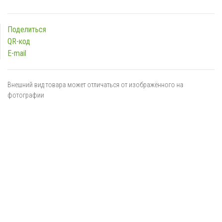
Поделиться
QR-код
E-mail
Внешний вид товара может отличаться от изображённого на
фотографии
Я даю
согласие
на обработку персональных данных в
соответствии с
политикой обработки персональных данных