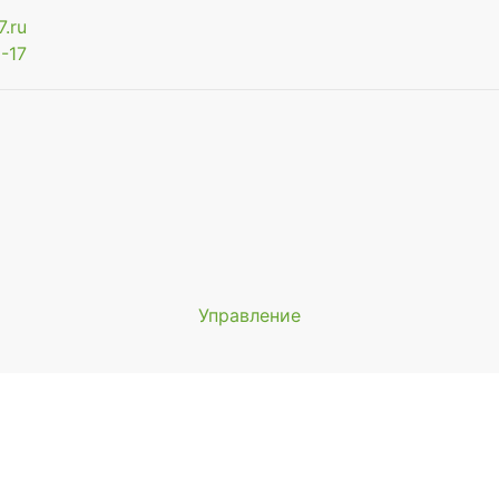
.ru
-17
Управление
Мы будем показывать аптеки 
вашего города