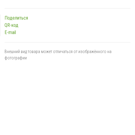
Поделиться
QR-код
E-mail
Внешний вид товара может отличаться от изображённого на
фотографии
Я даю
согласие
на обработку персональных данных в
соответствии с
политикой обработки персональных данных