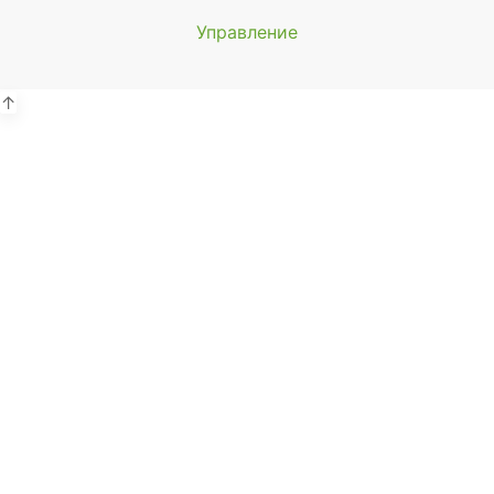
Управление
Мы будем
показывать аптеки для вашего
города
↑
Выбор отделения для
получения заказа
Районная аптека №1 ООО
"Чукотфармация", г. Анадырь
г. Анадырь, ул. Отке, д. 22
Выбрать
Районная аптека №2 ООО