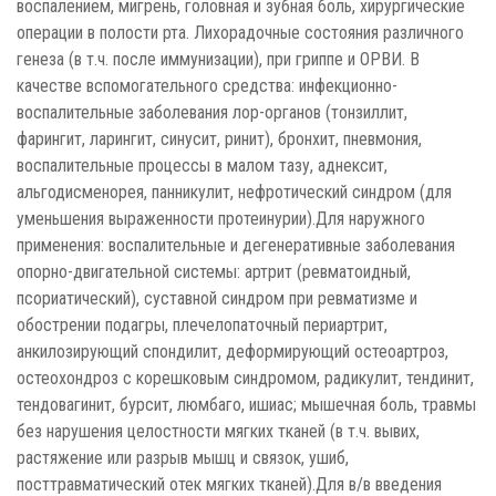
воспалением, мигрень, головная и зубная боль, хирургические
операции в полости рта. Лихорадочные состояния различного
генеза (в т.ч. после иммунизации), при гриппе и ОРВИ. В
качестве вспомогательного средства: инфекционно-
воспалительные заболевания лор-органов (тонзиллит,
фарингит, ларингит, синусит, ринит), бронхит, пневмония,
воспалительные процессы в малом тазу, аднексит,
альгодисменорея, панникулит, нефротический синдром (для
уменьшения выраженности протеинурии).Для наружного
применения: воспалительные и дегенеративные заболевания
опорно-двигательной системы: артрит (ревматоидный,
псориатический), суставной синдром при ревматизме и
обострении подагры, плечелопаточный периартрит,
анкилозирующий спондилит, деформирующий остеоартроз,
остеохондроз с корешковым синдромом, радикулит, тендинит,
тендовагинит, бурсит, люмбаго, ишиас; мышечная боль, травмы
без нарушения целостности мягких тканей (в т.ч. вывих,
растяжение или разрыв мышц и связок, ушиб,
посттравматический отек мягких тканей).Для в/в введения