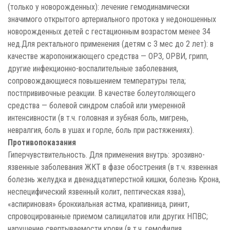
(только у новорожденных): лечение гемодинамически
значимого открытого артериального протока у недоношенных
новорожденных детей с гестационным возрастом менее 34
нед.Для ректального применения (детям с 3 мес до 2 лет): в
качестве жаропонижающего средства — ОРЗ, ОРВИ, грипп,
другие инфекционно-воспалительные заболевания,
сопровождающиеся повышением температуры тела;
постпрививочные реакции. В качестве болеутоляющего
средства — болевой синдром слабой или умеренной
интенсивности (в т.ч. головная и зубная боль, мигрень,
невралгия, боль в ушах и горле, боль при растяжениях).
Противопоказания
Гиперчувствительность. Для применения внутрь: эрозивно-
язвенные заболевания ЖКТ в фазе обострения (в т.ч. язвенная
болезнь желудка и двенадцатиперстной кишки, болезнь Крона,
неспецифический язвенный колит, пептическая язва),
«аспириновая» бронхиальная астма, крапивница, ринит,
спровоцированные приемом салицилатов или других НПВС;
нарушение свертываемости крови (в т.ч. гемофилия,