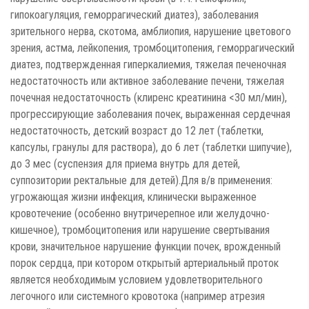
гипокоагуляция, геморрагический диатез), заболевания
зрительного нерва, скотома, амблиопия, нарушение цветового
зрения, астма, лейкопения, тромбоцитопения, геморрагический
диатез, подтвержденная гиперкалиемия, тяжелая печеночная
недостаточность или активное заболевание печени, тяжелая
почечная недостаточность (клиренс креатинина <30 мл/мин),
прогрессирующие заболевания почек, выраженная сердечная
недостаточность, детский возраст до 12 лет (таблетки,
капсулы, гранулы для раствора), до 6 лет (таблетки шипучие),
до 3 мес (суспензия для приема внутрь для детей,
суппозитории ректальные для детей).Для в/в применения:
угрожающая жизни инфекция, клинически выраженное
кровотечение (особенно внутричерепное или желудочно-
кишечное), тромбоцитопения или нарушение свертывания
крови, значительное нарушение функции почек, врожденный
порок сердца, при котором открытый артериальный проток
является необходимым условием удовлетворительного
легочного или системного кровотока (например атрезия