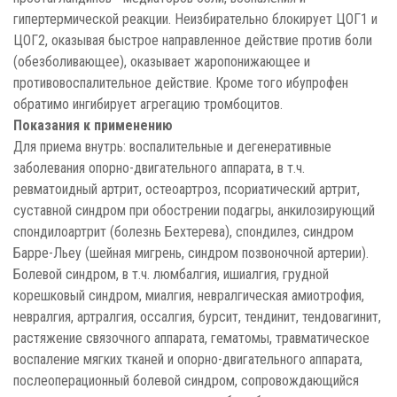
гипертермической реакции. Неизбирательно блокирует ЦОГ1 и
ЦОГ2, оказывая быстрое направленное действие против боли
(обезболивающее), оказывает жаропонижающее и
противовоспалительное действие. Кроме того ибупрофен
обратимо ингибирует агрегацию тромбоцитов.
Показания к применению
Для приема внутрь: воспалительные и дегенеративные
заболевания опорно-двигательного аппарата, в т.ч.
ревматоидный артрит, остеоартроз, псориатический артрит,
суставной синдром при обострении подагры, анкилозирующий
спондилоартрит (болезнь Бехтерева), спондилез, синдром
Барре-Льеу (шейная мигрень, синдром позвоночной артерии).
Болевой синдром, в т.ч. люмбалгия, ишиалгия, грудной
корешковый синдром, миалгия, невралгическая амиотрофия,
невралгия, артралгия, оссалгия, бурсит, тендинит, тендовагинит,
растяжение связочного аппарата, гематомы, травматическое
воспаление мягких тканей и опорно-двигательного аппарата,
послеоперационный болевой синдром, сопровождающийся