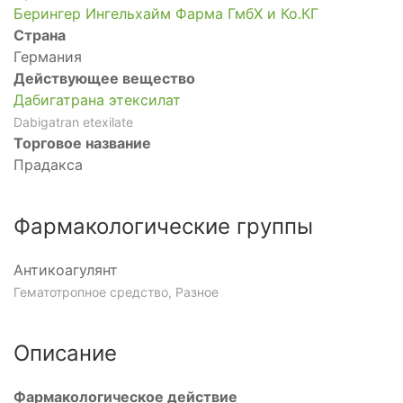
Берингер Ингельхайм Фарма ГмбХ и Ко.КГ
мическое
Страна
Германия
Действующее вещество
Дабигатрана этексилат
Dabigatran etexilate
Торговое название
мическое
Прадакса
Фармакологические группы
анный
е
Антикоагулянт
Гематотропное средство, Разное
ющее
Описание
Фармакологическое действие