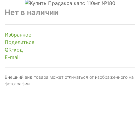
рующее
Нет в наличии
торное
Избранное
анное
Поделиться
рующее
QR-код
E-mail
нт
Внешний вид товара может отличаться от изображённого на
фотографии
рующие
го
ния