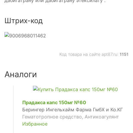
дабигатрану или дабигатрану этексилату .
Штрих-код
Код товара на сайте apt87.ru:
1151
Аналоги
Прадакса капс 150мг №60
Берингер Ингельхайм Фарма ГмбХ и Ко.КГ
Гематотропное средство, Антикоагулянт
Избранное