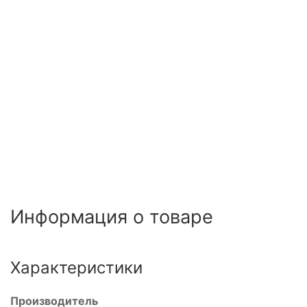
е
еское
го
ния
Информация о товаре
еское
Характеристики
Производитель