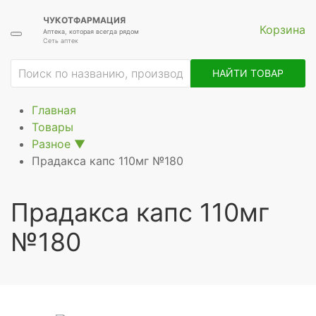
ЧУКОТФАРМАЦИЯ
Корзина
Аптека, которая всегда рядом
Сеть аптек
ие
НАЙТИ ТОВАР
Главная
Товары
Разное
▼
Прадакса капс 110мг №180
рное
Прадакса капс 110мг
№180
щее
ное