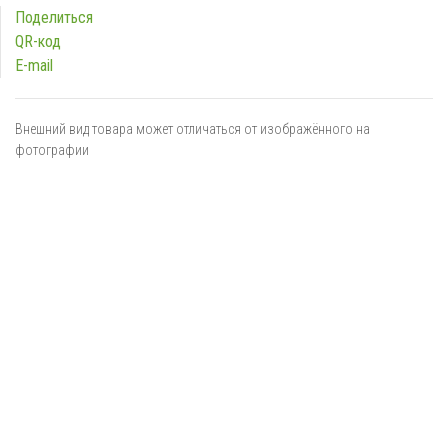
Поделиться
QR-код
E-mail
Внешний вид товара может отличаться от изображённого на
фотографии
Я даю
согласие
на обработку персональных данных в
соответствии с
политикой обработки персональных данных
ОТПРАВИТЬ