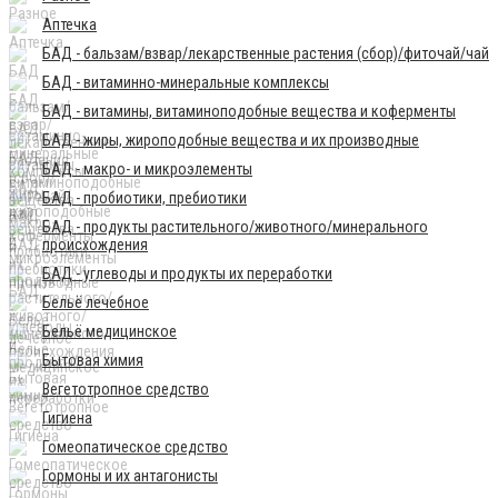
Аптечка
БАД - бальзам/взвар/лекарственные растения (сбор)/фиточай/чай
БАД - витаминно-минеральные комплексы
БАД - витамины, витаминоподобные вещества и коферменты
БАД - жиры, жироподобные вещества и их производные
БАД - макро- и микроэлементы
БАД - пробиотики, пребиотики
БАД - продукты растительного/животного/минерального
происхождения
БАД - углеводы и продукты их переработки
Бельё лечебное
Бельё медицинское
Бытовая химия
Вегетотропное средство
Гигиена
Гомеопатическое средство
Гормоны и их антагонисты