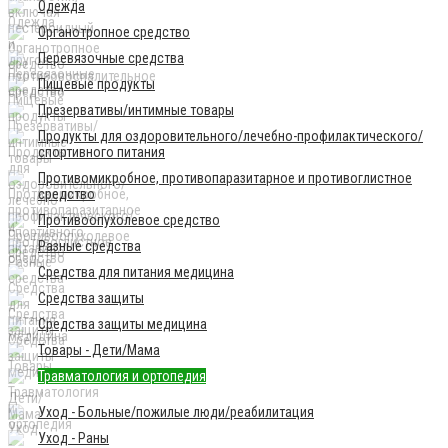
Одежда
Органотропное средство
Перевязочные средства
Пищевые продукты
Презервативы/интимные товары
Продукты для оздоровительного/лечебно-профилактического/
спортивного питания
Противомикробное, противопаразитарное и противоглистное
средство
Противоопухолевое средство
Разные средства
Средства для питания медицина
Средства защиты
Средства защиты медицина
Товары - Дети/Мама
Травматология и ортопедия
Уход - Больные/пожилые люди/реабилитация
Уход - Раны