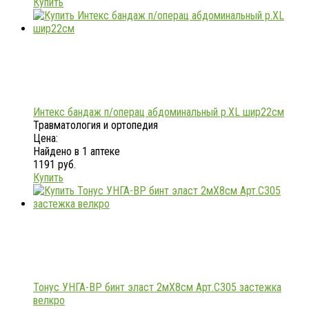
Купить
Интекс бандаж п/операц абдоминальный р.XL шир22см
Травматология и ортопедия
Цена:
Найдено в 1 аптеке
1191 руб.
Купить
Тонус УНГА-ВР бинт эласт 2мX8см Арт.С305 застежка
велкро