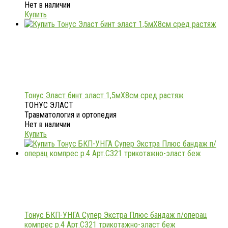
Нет в наличии
Купить
Тонус Эласт бинт эласт 1,5мX8см сред растяж
ТОНУС ЭЛАСТ
Травматология и ортопедия
Нет в наличии
Купить
Тонус БКП-УНГА Супер Экстра Плюс бандаж п/операц
компрес р.4 Арт.С321 трикотажно-эласт беж