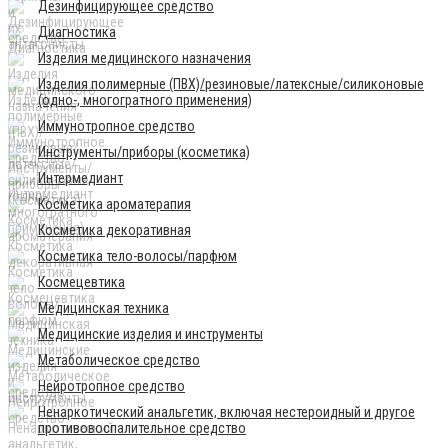
Дезинфицирующее средство
Диагностика
Изделия медицинского назначения
Изделия полимерные (ПВХ)/резиновые/латексные/силиконовые
(одно-, многогратного применения)
Иммунотропное средство
Инструменты/приборы (косметика)
Интермедиант
Косметика ароматерапия
Косметика декоративная
Косметика тело-волосы/парфюм
Космецевтика
Медицинская техника
Медицинские изделия и инструменты
Метаболическое средство
Нейротропное средство
Ненаркотический анальгетик, включая нестероидный и другое
противовоспалительное средство