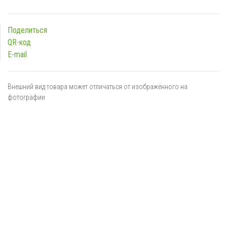
Поделиться
QR-код
E-mail
Внешний вид товара может отличаться от изображённого на
фотографии
Я даю
согласие
на обработку персональных данных в
соответствии с
политикой обработки персональных данных