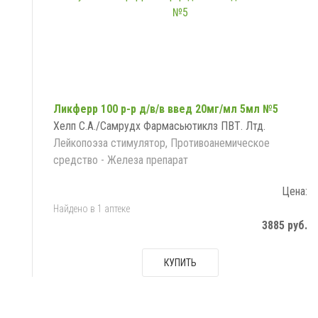
Ликферр 100 р-р д/в/в введ 20мг/мл 5мл №5
Хелп С.А./Самрудх Фармасьютиклз ПВТ. Лтд.
Лейкопоэза стимулятор, Противоанемическое
средство - Железа препарат
Цена:
Найдено в 1 аптеке
3885 руб.
КУПИТЬ