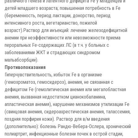
различного генеза и латентного дефицита Fe у младенцев и
детей младшего возраста; повышенная потребность в Fe
(беременность, период лактации, донорство, период
интенсивного роста, вегетарианство, пожилой
возраст).Раствор для инъекций: лечение железодефицитной
анемии при неэффективности или невозможности приема
пероральных Fe-содержащих ЛС (в т.ч. у больных с
заболеваниями ЖКТ и страдающих синдромом
мальабсорбции).
Противопоказания
Гиперчувствительность, избыток Fe в организме
(гемохроматоз, гемосидероз), анемия, не связанная с
дефицитом Fe (гемолитическая анемия или мегалобластная
анемия, вызванная недостатком цианокобаламина,
апластическая анемия), нарушение механизмов утилизации Fe
(свинцовая анемия, сидероахрестическая анемия, талассемия,
поздняя порфирия кожи). Раствор для в/м введения
(дополнительно): болезнь Рандю-Вебера-Ослера, хронический
полиартрит, инфекционные болезни почек в острой стадии,