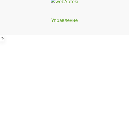
Управление
Мы будем
показывать аптеки для вашего
города
↑
Выбор отделения для
получения заказа
Районная аптека №1 ООО
"Чукотфармация", г. Анадырь
г. Анадырь, ул. Отке, д. 22
Выбрать