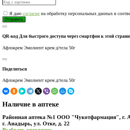
Я даю
согласие
на обработку персональных данных в соотв
Отправить
QR-код
Для быстрого доступа через смартфон к этой страни
Афлокрем Эмолиент крем д/тела 50г
Поделиться
Афлокрем Эмолиент крем д/тела 50г
Наличие в аптеке
Районная аптека №1 ООО "Чукотфармация", г. 
г. Анадырь, ул. Отке, д. 22
Выбрать отделение