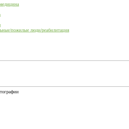
 медицина
а
я
льные/пожилые люди/реабилитация
отографии