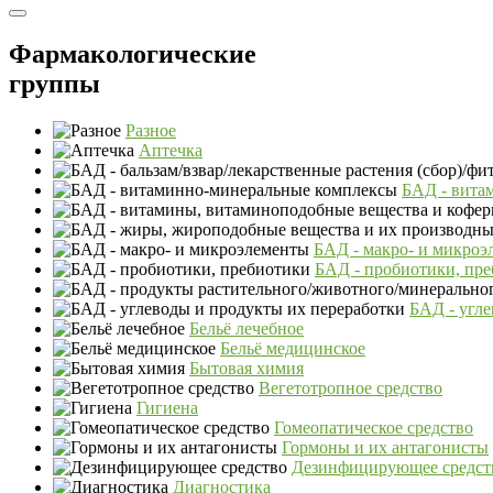
Фармакологические
группы
Разное
Аптечка
БАД - вита
БАД - макро- и микроэ
БАД - пробиотики, пр
БАД - угле
Бельё лечебное
Бельё медицинское
Бытовая химия
Вегетотропное средство
Гигиена
Гомеопатическое средство
Гормоны и их антагонисты
Дезинфицирующее средст
Диагностика