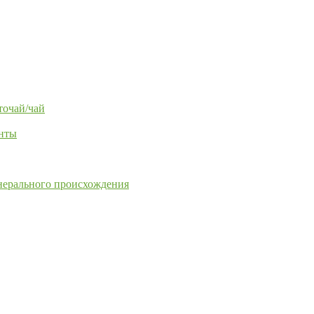
точай/чай
енты
нерального происхождения