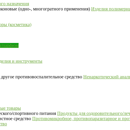
го назначения
Изделия полимерны
ры (косметика)
сы/парфюм
делия и инструменты
Ненаркотический аналь
ые товары
Продукты для оздоровительного/ле
Противомикробное, противопаразитарное и про
ство