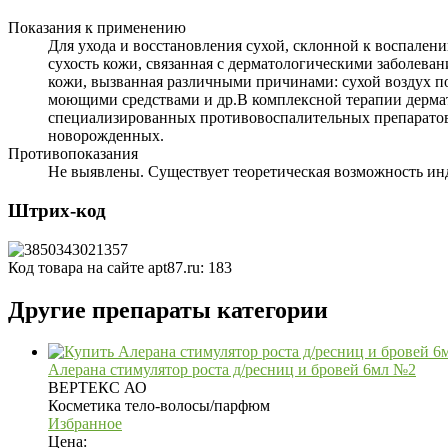
Показания к применению
Для ухода и восстановления сухой, склонной к воспален
сухость кожи, связанная с дерматологическими заболеван
кожи, вызванная различными причинами: сухой воздух по
моющими средствами и др.В комплексной терапии дермато
специализированных противовоспалительных препаратов, в
новорожденных.
Противопоказания
Не выявлены. Существует теоретическая возможность ин
Штрих-код
Код товара на сайте apt87.ru:
183
Другие препараты категории
Алерана стимулятор роста д/ресниц и бровей 6мл №2
ВЕРТЕКС АО
Косметика тело-волосы/парфюм
Избранное
Цена: