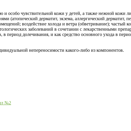
ию и особо чувствительной кожи у детей, а также нежной кожи 
иями (атопический дерматит, экзема, аллергический дерматит, 
мещений; воздействие холода и ветра (обветривание); частый ко
логических заболеваний в сочетании с лекарственными препара
 период долечивания, и как средство основного ухода в период
дивидуальной непереносимости какого-либо из компонентов.