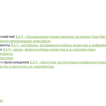
БАД - бальзам/взвар/лекарственные растения (сбор)/фи
минно-минеральные комплексы
БАД - витамины, витаминоподобные вещества и коферм
БАД - жиры, жироподобные вещества и их производные
лементы
ебиотики
БАД - продукты растительного/животного/ми
воды и продукты их переработки
во