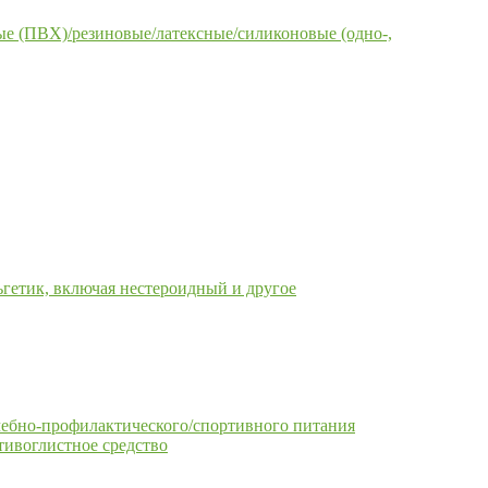
е (ПВХ)/резиновые/латексные/силиконовые (одно-,
гетик, включая нестероидный и другое
чебно-профилактического/спортивного питания
тивоглистное средство