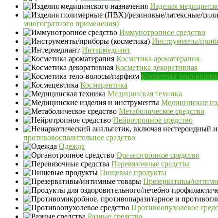
Изделия медицинско
многогратного применения)
Иммунотропное средство
Инструменты/прибо
Интермедиант
Косметика ароматерапия
Косметика декоративная
Косметика тело-воло
Космецевтика
Медицинская техника
Медицинские из
Метаболическое средство
Нейротропное средство
противовоспалительное средство
Одежда
Органотропное средство
Перевязочные средства
Пищевые продукты
Презервативы/интимн
Противоопухолевое сред
Разные средства