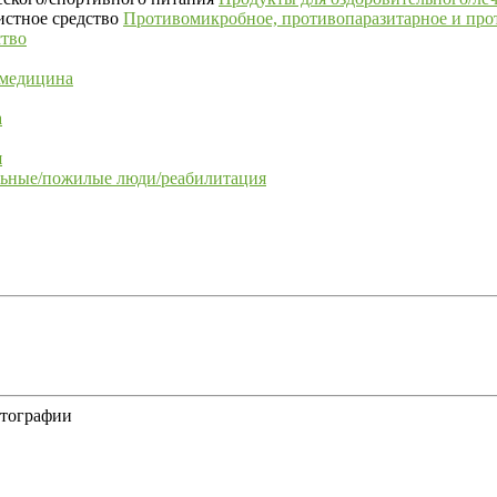
Противомикробное, противопаразитарное и про
ство
 медицина
а
я
льные/пожилые люди/реабилитация
отографии