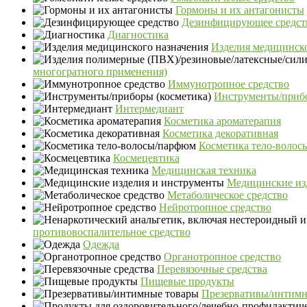
Гормоны и их антагонисты
Дезинфицирующее средст
Диагностика
Изделия медицинско
многогратного применения)
Иммунотропное средство
Инструменты/прибо
Интермедиант
Косметика ароматерапия
Косметика декоративная
Косметика тело-воло
Космецевтика
Медицинская техника
Медицинские из
Метаболическое средство
Нейротропное средство
противовоспалительное средство
Одежда
Органотропное средство
Перевязочные средства
Пищевые продукты
Презервативы/интимн