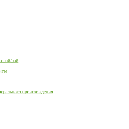
точай/чай
енты
нерального происхождения