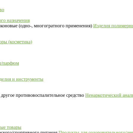
во
го назначения
Изделия полимерны
ры (косметика)
сы/парфюм
делия и инструменты
Ненаркотический аналь
ые товары
Продукты для оздоровительного/ле