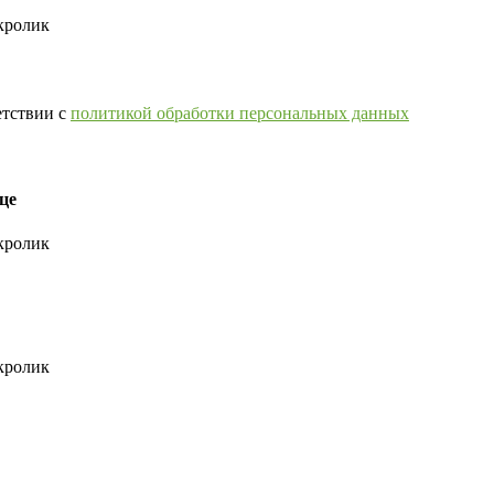
кролик
етствии с
политикой обработки персональных данных
це
кролик
кролик