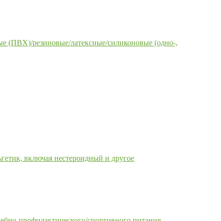
е (ПВХ)/резиновые/латексные/силиконовые (одно-,
гетик, включая нестероидный и другое
чебно-профилактического/спортивного питания