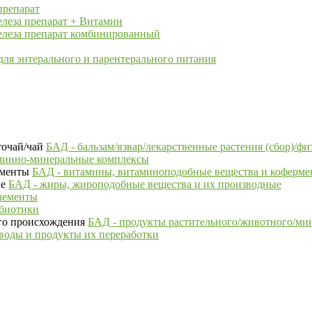
препарат
елеза препарат + Витамин
елеза препарат комбинированный
ля энтерального и парентерального питания
БАД - бальзам/взвар/лекарственные растения (сбор)/фи
минно-минеральные комплексы
БАД - витамины, витаминоподобные вещества и коферм
БАД - жиры, жироподобные вещества и их производные
лементы
ебиотики
БАД - продукты растительного/животного/ми
воды и продукты их переработки