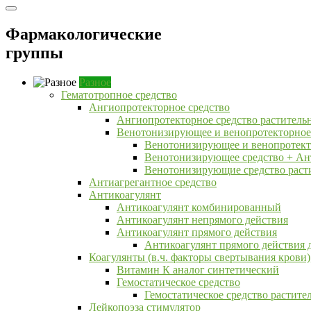
Фармакологические
группы
Разное
Гематотропное средство
Ангиопротекторное средство
Ангиопротекторное средство раститель
Венотонизирующее и венопротекторное
Венотонизирующее и венопротект
Венотонизирующее средство + Ан
Венотонизирующие средство раст
Антиагрегантное средство
Антикоагулянт
Антикоагулянт комбинированный
Антикоагулянт непрямого действия
Антикоагулянт прямого действия
Антикоагулянт прямого действия 
Коагулянты (в.ч. факторы свертывания крови)
Витамин К аналог синтетический
Гемостатическое средство
Гемостатическое средство растит
Лейкопоэза стимулятор