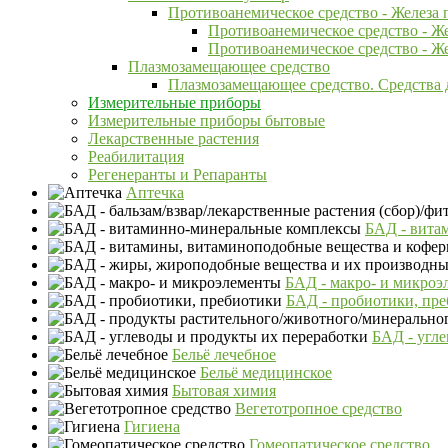
Противоанемическое средство - Железа 
Противоанемическое средство - Ж
Противоанемическое средство - Ж
Плазмозамещающее средство
Плазмозамещающее средство. Средства д
Измерительные приборы
Измерительные приборы бытовые
Лекарственные растения
Реабилитация
Регенеранты и Репаранты
Аптечка
БАД - вита
БАД - макро- и микроэ
БАД - пробиотики, пр
БАД - угле
Бельё лечебное
Бельё медицинское
Бытовая химия
Вегетотропное средство
Гигиена
Гомеопатическое средство