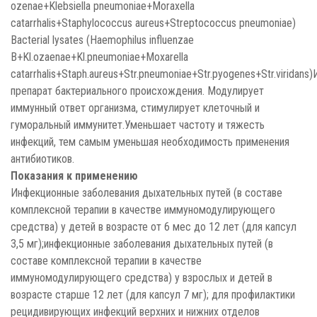
ozenae+Klebsiella pneumoniae+Moraxella
сatarrhalis+Staphylococcus aureus+Streptococcus pneumoniae)
Bacterial lysates (Haemophilus influenzae
B+Kl.ozaenae+Kl.pneumoniae+Moxarella
catarrhalis+Staph.aureus+Str.pneumoniae+Str.pyogenes+Str.virid
препарат бактериального происхождения. Модулирует
иммунный ответ организма, стимулирует клеточный и
гуморальный иммунитет.Уменьшает частоту и тяжесть
инфекций, тем самым уменьшая необходимость применения
антибиотиков.
Показания к применению
Инфекционные заболевания дыхательных путей (в составе
комплексной терапии в качестве иммуномодулирующего
средства) у детей в возрасте от 6 мес до 12 лет (для капсул
3,5 мг);инфекционные заболевания дыхательных путей (в
составе комплексной терапии в качестве
иммуномодулирующего средства) у взрослых и детей в
возрасте старше 12 лет (для капсул 7 мг); для профилактики
рецидивирующих инфекций верхних и нижних отделов