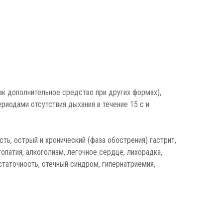
ак дополнительное средство при других формах),
риодами отсутствия дыхания в течение 15 с и
сть, острый и хронический (фаза обострения) гастрит,
патия, алкоголизм, легочное сердце, лихорадка,
статочность, отечный синдром, гипернатриемия,