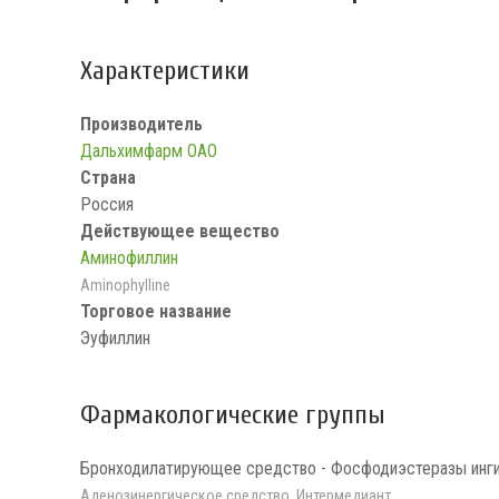
Характеристики
Производитель
Дальхимфарм ОАО
Страна
Россия
Действующее вещество
Аминофиллин
Aminophylline
Торговое название
Эуфиллин
Фармакологические группы
Бронходилатирующее средство - Фосфодиэстеразы инг
Аденозинергическое средство, Интермедиант