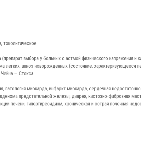
, токолитическое.
 (препарат выбора у больных с астмой физического напряжения и к
ма легких, апноэ новорожденных (состояние, характеризующееся пе
Чейна — Стокса.
ия, патология миокарда, инфаркт миокарда, сердечная недостаточно
 аденома предстательной железы, диарея, кистозно-фиброзная масто
кций печени, гипертиреоидизм, хроническая и острая почечная недо