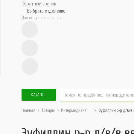
Обратный звонок
Выбрать отделение
Для получения заказа
КАТАЛОГ
Главная
Товары
Интермедиант
Эуфиллин р-р д/в/в
Эуфиллин р-р д/в/в в