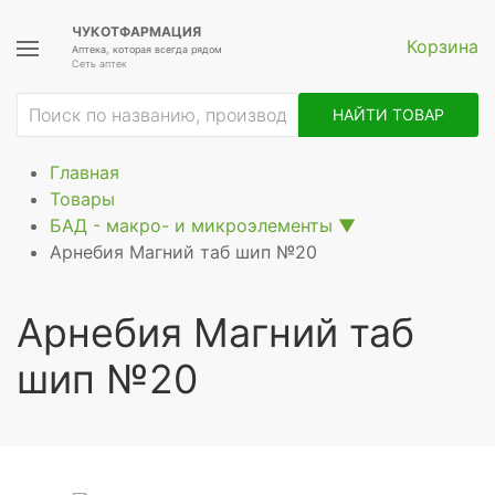
ЧУКОТФАРМАЦИЯ
Корзина
Аптека, которая всегда рядом
Сеть аптек
НАЙТИ ТОВАР
Главная
Товары
БАД - макро- и микроэлементы
▼
Арнебия Магний таб шип №20
Арнебия Магний таб
шип №20