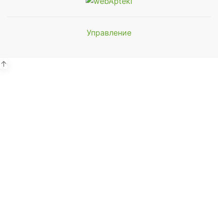
Управление
Мы будем
показывать аптеки для вашего
города
↑
Выбор отделения для
получения заказа
Районная аптека №1 ООО
"Чукотфармация", г. Анадырь
г. Анадырь, ул. Отке, д. 22
Выбрать