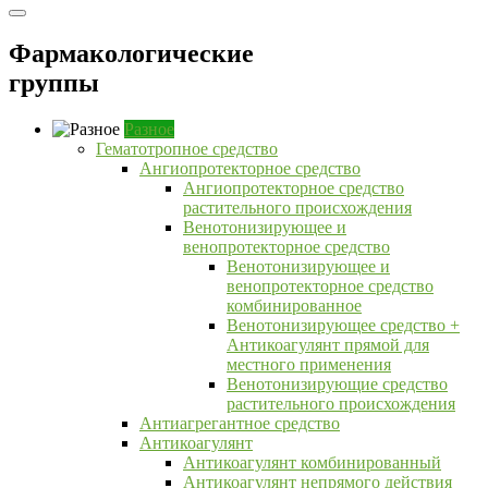
Фармакологические
группы
Разное
Гематотропное средство
Ангиопротекторное средство
Ангиопротекторное средство
растительного происхождения
Венотонизирующее и
венопротекторное средство
Венотонизирующее и
венопротекторное средство
комбинированное
Венотонизирующее средство +
Антикоагулянт прямой для
местного применения
Венотонизирующие средство
растительного происхождения
Антиагрегантное средство
Антикоагулянт
Антикоагулянт комбинированный
Антикоагулянт непрямого действия