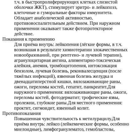
т.ч. в быстропролиферирующих клетках слизистой
оболочки ЖКТ), стимулирует эритро- и лейкопоэз,
клеточные и гуморальные факторы иммунитета.
Обладает анаболической активностью,
противовоспалительным действием. При наружном
применении оказывает также фотопротекторное
действие.
Показания к применению
Для приёма внутрь: лейкопения (лёгкие формы, в т.ч.
возникшая в результате химиотерапии злокачественных
новообразований, при рентгено- и лучевой терапии),
агранулоцитарная ангина, алиментарно-токсическая
алейкия, анемия, тромбоцитопения, интоксикация
бензолом, лучевая болезнь, реконвалесценция (после
тяжёлых инфекций), язвенная болезнь желудка и
двенадцатиперстной кишки, вялозаживающие раны,
ожоги, переломы костей, гепатит, панкреатит.Для
наружного применения: вялозаживающие раны, ожоги,
переломы костей, фотодерматит; трофические язвы,
пролежни, глубокие раны.Для местного применения:
проктит, сигмоидит, язвенный колит.
Противопоказания
Повышенная чувствительность к метилурацилу.Для
приёма внутрь: лейкоз (лейкемические формы, особенно
миелоидные), лимфогранулематоз, гемобластозы,