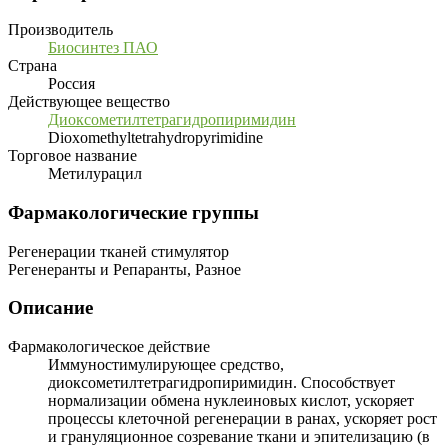
Производитель
Биосинтез ПАО
Страна
Россия
Действующее вещество
Диоксометилтетрагидропиримидин
Dioxomethyltetrahydropyrimidine
Торговое название
Метилурацил
Фармакологические группы
Регенерации тканей стимулятор
Регенеранты и Репаранты, Разное
Описание
Фармакологическое действие
Иммуностимулирующее средство,
диоксометилтетрагидропиримидин. Способствует
нормализации обмена нуклеиновых кислот, ускоряет
процессы клеточной регенерации в ранах, ускоряет рост
и грануляционное созревание ткани и эпителизацию (в