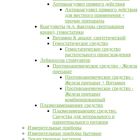
Антикоагулянт прямого действия
Антикоагулянт прямого действия
для местного применения +
прочие препараты
Коагулянты (в.ч. факторы свертывания
крови), гемостатики
Витамин К аналог синтетический
Гемостатическое средство
Гемостатическое средство
растительного происхождения
Лейкопоэза стимулятор
Противоанемическое средство - Железа
препарат
Противоанемическое средство -
Железа препарат + Витамин
Противоанемическое средство -
Железа препарат
комбинированный
Плазмозамещающее средство
Плазмозамещающее средство.
Средства для энтерального и
парентерального питания
Измерительные приборы
Измерительные приборы бытовые
Лекарственные растения