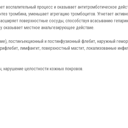
шает воспалительный процесс и оказывает антитромботическое дей
нтез тромбина, уменьшает агрегацию тромбоцитов. Угнетает активн
расширяет поверхностные сосуды, способствуя всасыванию гепарин
у оказывает местное анальгезирующее действие.
ние), постинъекционный и постинфузионный флебит, наружный гемо
рифлебит, лимфангит, поверхностный мастит, локализованные инфиль
ы, нарушение целостности кожных покровов.