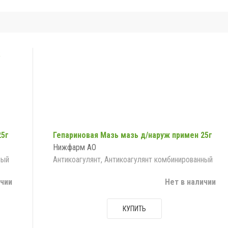
25г
Гепариновая Мазь мазь д/наруж примен 25г
Нижфарм АО
ный
Антикоагулянт, Антикоагулянт комбинированный
ичии
Нет в наличии
КУПИТЬ