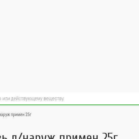
наруж примен 25г
зь д/наруж примен 25г