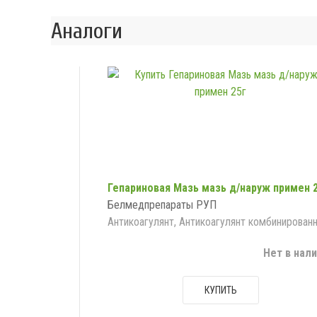
Аналоги
Гепариновая Мазь мазь д/наруж примен 
Белмедпрепараты РУП
Антикоагулянт, Антикоагулянт комбинирован
Нет в нал
КУПИТЬ