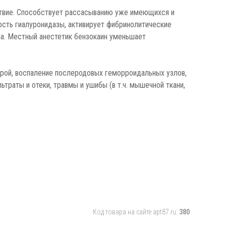
ствие. Способствует рассасыванию уже имеющихся и
ость гиалуронидазы, активирует фибринолитические
а. Местный анестетик бензокаин уменьшает
ррой, воспаление послеродовых геморроидальных узлов,
траты и отеки, травмы и ушибы (в т.ч. мышечной ткани,
Код товара на сайте apt87.ru:
380