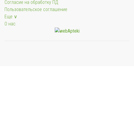
Согласие на обработку ПД
Пользовательское соглашение
Еще ∨
О нас
Мы будем показывать аптеки для вашего города
Выбор отделения для получения заказа
Районная аптека №1 ООО "Чукотфармация", г.
Анадырь