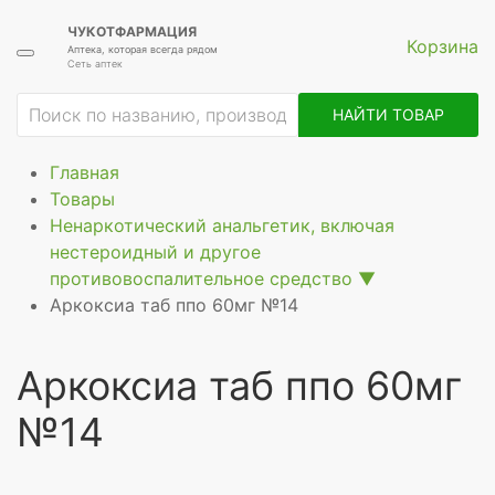
ЧУКОТФАРМАЦИЯ
Корзина
Аптека, которая всегда рядом
Сеть аптек
ие
НАЙТИ ТОВАР
Главная
Товары
Ненаркотический анальгетик, включая
нестероидный и другое
противовоспалительное средство
▼
Аркоксиа таб ппо 60мг №14
Аркоксиа таб ппо 60мг
№14