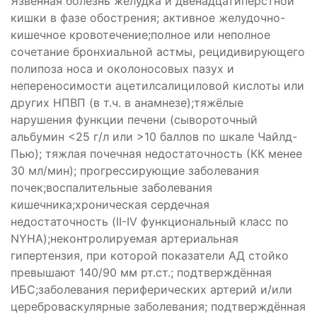
Язвенная болезнь желудка и двенадцатиперстной
кишки в фазе обострения; активное желудочно-
кишечное кровотечение;полное или неполное
сочетание бронхиальной астмы, рецидивирующего
полипоза носа и околоносовых пазух и
непереносимости ацетилсалициловой кислоты или
других НПВП (в т.ч. в анамнезе);тяжёлые
нарушения функции печени (сывороточный
альбумин <25 г/л или >10 баллов по шкале Чайлд-
Пью); тяжлая почечная недостаточность (КК менее
30 мл/мин); прогрессирующие заболевания
почек;воспалительные заболевания
кишечника;хроническая сердечная
недостаточность (II-IV функциональный класс по
NYHA);неконтролируемая артериальная
гипертензия, при которой показатели АД стойко
превышают 140/90 мм рт.ст.; подтверждённая
ИБС;заболевания периферических артерий и/или
цереброваскулярные заболевания; подтверждённая