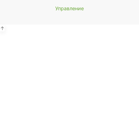
Управление
Мы будем
показывать аптеки для вашего
города
↑
Выбор отделения для
получения заказа
Районная аптека №1 ООО
"Чукотфармация", г. Анадырь
г. Анадырь, ул. Отке, д. 22
Выбрать
Районная аптека №2 ООО