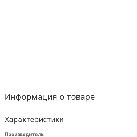
е
еское
го
ния
Информация о товаре
еское
Характеристики
Производитель