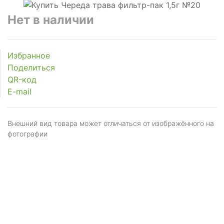
рующее
Нет в наличии
торное
Избранное
анное
Поделиться
рующее
QR-код
E-mail
нт
Внешний вид товара может отличаться от изображённого на
фотографии
рующие
го
ния