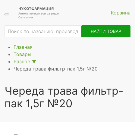
ЧУКОТФАРМАЦИЯ
Корзина
Аптека, которая всегда рядом
Сеть аптек
ие
НАЙТИ ТОВАР
Главная
Товары
Разное
▼
Череда трава фильтр-пак 1,5г №20
рное
Череда трава фильтр-
пак 1,5г №20
щее
ное