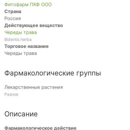
Фитофарм ПКФ ООО
мическое
Страна
Россия
Действующее вещество
Череды трава
Bidentis herba
Торговое название
мическое
Череды трава
Фармакологические группы
анный
е
Лекарственные растения
Разное
ющее
Описание
Фармакологическое действие