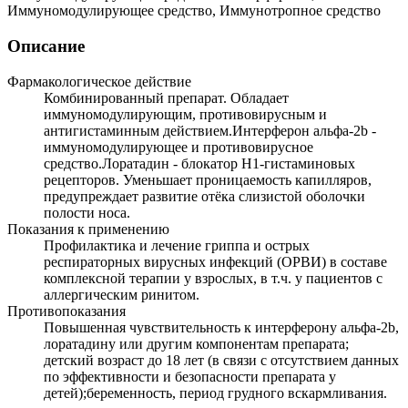
Иммуномодулирующее средство, Иммунотропное средство
Описание
Фармакологическое действие
Комбинированный препарат. Обладает
иммуномодулирующим, противовирусным и
антигистаминным действием.Интерферон альфа-2b -
иммуномодулирующее и противовирусное
средство.Лоратадин - блокатор Н1-гистаминовых
рецепторов. Уменьшает проницаемость капилляров,
предупреждает развитие отёка слизистой оболочки
полости носа.
Показания к применению
Профилактика и лечение гриппа и острых
респираторных вирусных инфекций (ОРВИ) в составе
комплексной терапии у взрослых, в т.ч. у пациентов с
аллергическим ринитом.
Противопоказания
Повышенная чувствительность к интерферону альфа-2b,
лоратадину или другим компонентам препарата;
детский возраст до 18 лет (в связи с отсутствием данных
по эффективности и безопасности препарата у
детей);беременность, период грудного вскармливания.