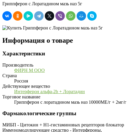
Гриппферон с Лоратадином мазь наз 5г
Информация о товаре
Характеристики
Производитель
ФИРН М ООО
Страна
Россия
Действующее вещество
Интерферон альфа-2b + Лоратадин
Торговое название
Гриппферон с лоратадином мазь наз 10000МЕ/г + 2мг/г
Фармакологические группы
МИБП - Цитокин + Н1-гистаминовых рецепторов блокатор
Иммуномодулирующее средство - Интерфероны,