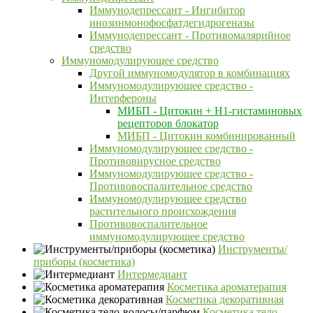
Иммунодепрессант - Ингибитор
инозинмонофосфатдегидрогеназы
Иммунодепрессант - Противомалярийное
средство
Иммуномодулирующее средство
Другой иммуномодулятор в комбинациях
Иммуномодулирующее средство -
Интерфероны
МИБП - Цитокин + Н1-гистаминовых
рецепторов блокатор
МИБП - Цитокин комбинированный
Иммуномодулирующее средство -
Противовирусное средство
Иммуномодулирующее средство -
Противовоспалительное средство
Иммуномодулирующее средство
растительного происхождения
Противовоспалительное
иммуномодулирующее средство
Инструменты/
приборы (косметика)
Интермедиант
Косметика ароматерапия
Косметика декоративная
Косметика тело-