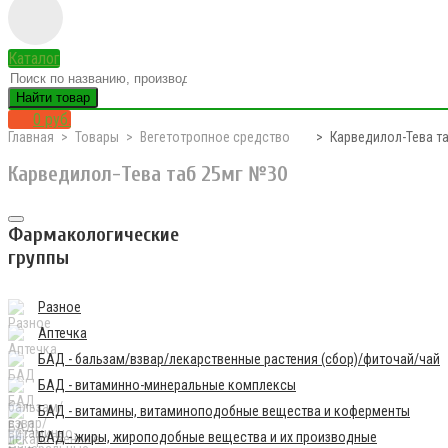
Каталог
Найти товар
0 руб.
Главная
Товары
Вегетотропное средство
Карведилол-Тева т
Карведилол-Тева таб 25мг №30
Фармакологические
группы
Разное
Аптечка
БАД - бальзам/взвар/лекарственные растения (сбор)/фиточай/чай
БАД - витаминно-минеральные комплексы
БАД - витамины, витаминоподобные вещества и коферменты
БАД - жиры, жироподобные вещества и их производные