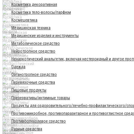
Косметика декоративная
Косметика тело-волосы/парфюм
Космецевтика
Медицинская техника
Медицинские изделия и инструменты
Метаболическое средство
Нейротропное средство
Ненаркотический анальгетик, включая нестероидный и другое про
Одежда
Органотропное средство
Перевязочные средства
Пищевые продукты
Презервативы/интимные товары
Продукты для оздоровительного/лечебно-профилактического/спор
Противомикробное, противопаразитарное и противоглистное сред
Противоопухолевое средство
Разные средства