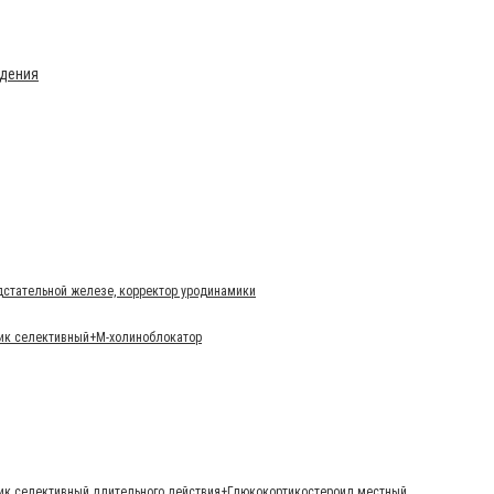
ждения
дстательной железе, корректор уродинамики
тик селективный+М-холиноблокатор
ик селективный длительного действия+Глюкокортикостероид местный