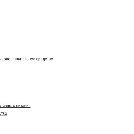
тивовоспалительное средство
тивного питания
ство