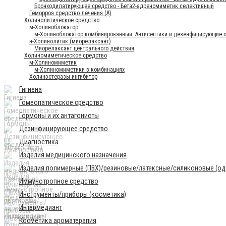
Бронходилатирующее средство - Бета2-адреномиметик селективный
Геморроя средство лечения (А)
Холинолитическое средство
м-Холиноблокатор
м-Холиноблокатор комбинированный. Антисептики и дезенфицирующие 
н-Холинолитик (миорелаксант)
Миорелаксант центрального действия
Холиномиметическое средство
м-Холиномиметик
м-Холиномиметики в комбинациях
Холинэстеразы ингибитор
Гигиена
Гомеопатическое средство
Гормоны и их антагонисты
Дезинфицирующее средство
Диагностика
Изделия медицинского назначения
Изделия полимерные (ПВХ)/резиновые/латексные/силиконовые (одн
Иммунотропное средство
Инструменты/приборы (косметика)
Интермедиант
Косметика ароматерапия