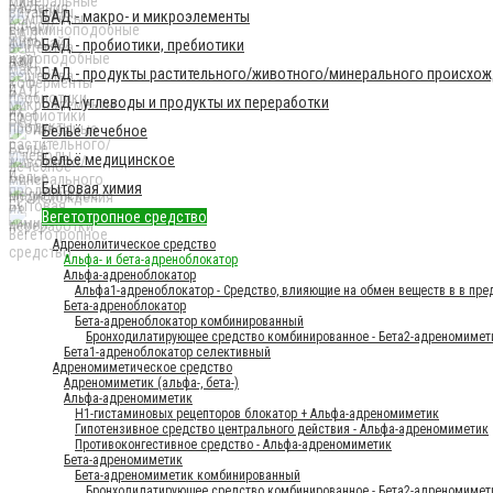
БАД - макро- и микроэлементы
БАД - пробиотики, пребиотики
БАД - продукты растительного/животного/минерального происхо
БАД - углеводы и продукты их переработки
Бельё лечебное
Бельё медицинское
Бытовая химия
Вегетотропное средство
Адренолитическое средство
Альфа- и бета-адреноблокатор
Альфа-адреноблокатор
Альфа1-адреноблокатор - Средство, влияющие на обмен веществ в в пре
Бета-адреноблокатор
Бета-адреноблокатор комбинированный
Бронходилатирующее средство комбинированное - Бета2-адреномиме
Бета1-адреноблокатор селективный
Адреномиметическое средство
Адреномиметик (альфа-, бета-)
Альфа-адреномиметик
H1-гистаминовых рецепторов блокатор + Альфа-адреномиметик
Гипотензивное средство центрального действия - Альфа-адреномиметик
Противоконгестивное средство - Альфа-адреномиметик
Бета-адреномиметик
Бета-адреномиметик комбинированный
Бронходилатирующее средство комбинированное - Бета2-адреномимет