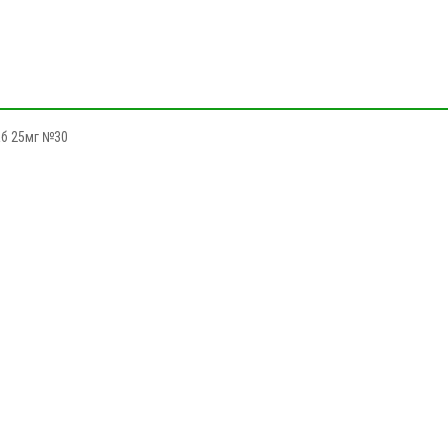
аб 25мг №30