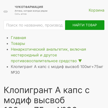
ЧУКОТФАРМАЦИЯ
Корзина
Аптека, которая всегда рядом
Сеть аптек
ие
НАЙТИ ТОВАР
Главная
Товары
Ненаркотический анальгетик, включая
нестероидный и другое
противовоспалительное средство
▼
Клопигрант А капс с модиф высвоб 100мг+75мг
№30
Клопигрант А капс с
модиф высвоб