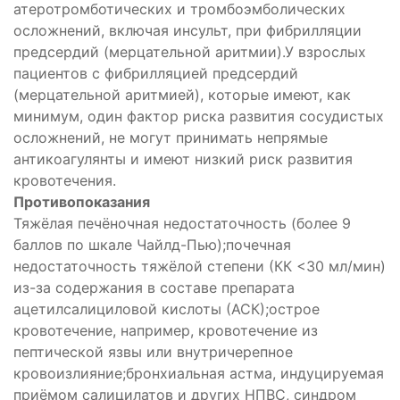
атеротромботических и тромбоэмболических
осложнений, включая инсульт, при фибрилляции
предсердий (мерцательной аритмии).У взрослых
пациентов с фибрилляцией предсердий
(мерцательной аритмией), которые имеют, как
минимум, один фактор риска развития сосудистых
осложнений, не могут принимать непрямые
антикоагулянты и имеют низкий риск развития
кровотечения.
Противопоказания
Тяжёлая печёночная недостаточность (более 9
баллов по шкале Чайлд-Пью);почечная
недостаточность тяжёлой степени (КК <30 мл/мин)
из-за содержания в составе препарата
ацетилсалициловой кислоты (АСК);острое
кровотечение, например, кровотечение из
пептической язвы или внутричерепное
кровоизлияние;бронхиальная астма, индуцируемая
приёмом салицилатов и других НПВС, синдром