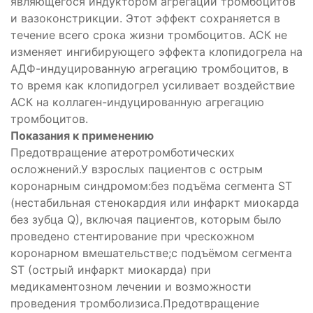
являющегося индуктором агрегации тромбоцитов
и вазоконстрикции. Этот эффект сохраняется в
течение всего срока жизни тромбоцитов. АСК не
изменяет ингибирующего эффекта клопидогрела на
АДФ-индуцированную агрегацию тромбоцитов, в
то время как клопидогрел усиливает воздействие
АСК на коллаген-индуцированную агрегацию
тромбоцитов.
Показания к применению
Предотвращение атеротромботических
осложнений.У взрослых пациентов с острым
коронарным синдромом:без подъёма сегмента ST
(нестабильная стенокардия или инфаркт миокарда
без зубца Q), включая пациентов, которым было
проведено стентирование при чрескожном
коронарном вмешательстве;с подъёмом сегмента
ST (острый инфаркт миокарда) при
медикаментозном лечении и возможности
проведения тромболизиса.Предотвращение