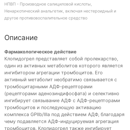
НПВП - Производное салициловой кислоты,
Ненаркотический анальгетик, включая нестероидный и
другое противовоспалительное средство
Описание
Фармакологическое действие
Клопидогрел представляет собой пролекарство,
один из активных метаболитов которого является
ингибитором агрегации тромбоцитов. Его
активный метаболит необратимо связывается с
тромбоцитарными АДФ-рецепторами
(рецепторами аденозиндифосфата) и селективно
ингибирует связывание АДФ с АДФ-рецепторами
тромбоцитов и последующую активацию
комплекса GPIIb/IIIа под действием АДФ, благодаря
чему подавляется АДФ-индуцируемая агрегация
тромбоцитов. Клопидогрел также ингибирует