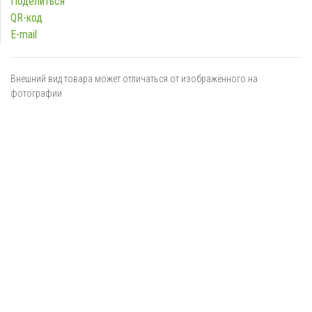
Поделиться
QR-код
E-mail
Внешний вид товара может отличаться от изображённого на
фотографии
Я даю
согласие
на обработку персональных данных в
соответствии с
политикой обработки персональных данных
ОТПРАВИТЬ