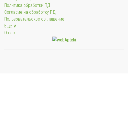
Политика обработки ПД
Согласие на обработку ПД
Пользовательское соглашение
Еще ∨
О нас
Мы будем показывать аптеки для вашего города
Выбор отделения для получения заказа
Районная аптека №1 ООО "Чукотфармация", г.