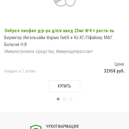
Энбрел лиофил д/р-ра д/п/к введ 25мг №4 + раств-ль
Берингер Ингельхайм Фарма ГмбХ и Ко.КГ/Пфайзер МФГ.
Бельгия Н.В
Иммунотропное средство, Иммунодепрессант
Цена:
32958 руб.
Найдено в 1 аптеке
КУПИТЬ
ЧУКОТФАРМАЦИЯ