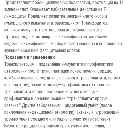
Представляет собой циклический полипептид, состоящий из 11
аминокислот. Оказывает избирательное действие на T-
лимфоциты. Подавляет развитие реакций клеточного и
гуморального иммунитета, зависящих от T-лимфоцитов,
включая иммунитет в отношении аллотрансплантата.
Предупреждает активирование лимфоцитов, ингибируя
выделение лимфокинов. Не подавляет гемопоэз и не влияет на
функционирование фагоцитарных клеток.
Показания к применению
Трансплантация:— подавление иммунитета и профилактика
отторжения после трансплантации почек, печени, сердца,
комбинированного сердечно-легочного трансплантата, лёгких
или поджелудочной железы;— профилактика отторжения
трансплантата после пересадки костного мозга;—
профилактика и лечение реакций ""трансплантат против
хозяина"".Другие заболевания:— эндогенный увеит (после
исключения инфекционной этиологии): активный, угрожающий
зрению увеит среднего или заднего участка глаза; увеит
Бехчета с рецидивирующими приступами воспаления,