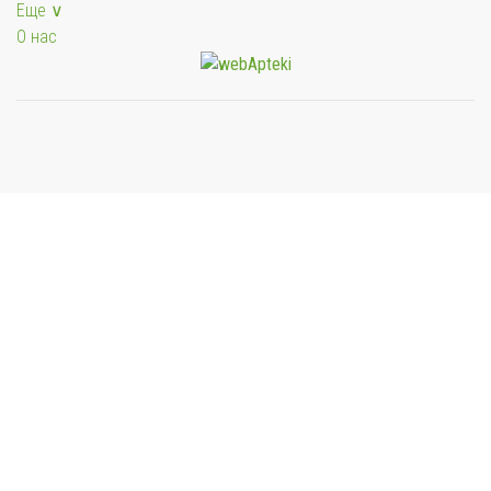
Еще ∨
О нас
Мы будем показывать аптеки для вашего города
Выбор отделения для получения заказа
Районная аптека №1 ООО "Чукотфармация", г.
Анадырь
г. Анадырь, ул. Отке, д. 22
Выбрать