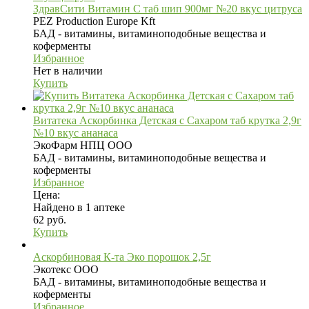
ЗдравСити Витамин C таб шип 900мг №20 вкус цитруса
PEZ Production Europe Kft
БАД - витамины, витаминоподобные вещества и
коферменты
Избранное
Нет в наличии
Купить
Витатека Аскорбинка Детская с Сахаром таб крутка 2,9г
№10 вкус ананаса
ЭкоФарм НПЦ ООО
БАД - витамины, витаминоподобные вещества и
коферменты
Избранное
Цена:
Найдено в 1 аптеке
62 руб.
Купить
Аскорбиновая К-та Эко порошок 2,5г
Экотекс ООО
БАД - витамины, витаминоподобные вещества и
коферменты
Избранное