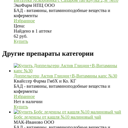
Витатека Аскорбинка с Сахаром таб крутка 2,9г №10
ЭкоФарм НПЦ ООО
БАД - витамины, витаминоподобные вещества и
коферменты
Избранное
Цена:
Найдено в 1 аптеке
62 руб.
Купить
Другие препараты категории
Доппельгерц Актив Глицин+В-Витамины капс №30
Квайссер Фарма ГмбХ и Ко. КГ
БАД - витамины, витаминоподобные вещества и
коферменты
Избранное
Нет в наличии
Купить
Бобс леденцы от кашля №10 малиновый чай
МАК-Иваново ООО
БАД - витамины, витаминоподобные вещества и