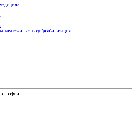
 медицина
а
я
льные/пожилые люди/реабилитация
отографии