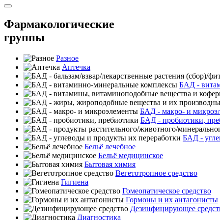
Фармакологические
группы
Разное
Аптечка
БАД - вита
БАД - макро- и микроэ
БАД - пробиотики, пр
БАД - угле
Бельё лечебное
Бельё медицинское
Бытовая химия
Вегетотропное средство
Гигиена
Гомеопатическое средство
Гормоны и их антагонисты
Дезинфицирующее средст
Диагностика