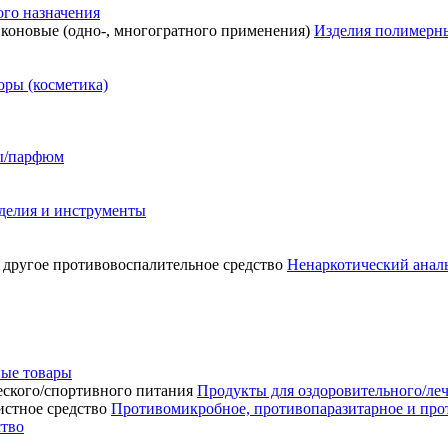
го назначения
Изделия полимерны
ры (косметика)
сы/парфюм
делия и инструменты
Ненаркотический аналь
ые товары
Продукты для оздоровительного/ле
Противомикробное, противопаразитарное и про
ство