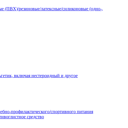
е (ПВХ)/резиновые/латексные/силиконовые (одно-,
гетик, включая нестероидный и другое
чебно-профилактического/спортивного питания
тивоглистное средство