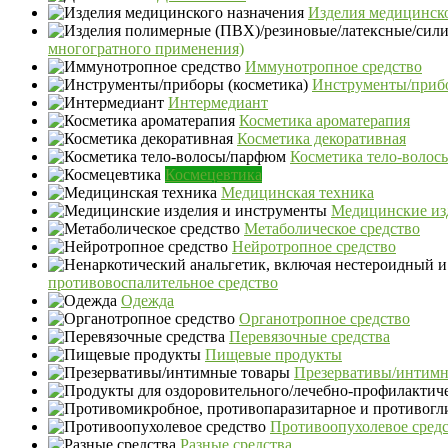
Изделия медицинско
многогратного применения)
Иммунотропное средство
Инструменты/прибо
Интермедиант
Косметика ароматерапия
Косметика декоративная
Косметика тело-воло
Космецевтика
Медицинская техника
Медицинские из
Метаболическое средство
Нейротропное средство
противовоспалительное средство
Одежда
Органотропное средство
Перевязочные средства
Пищевые продукты
Презервативы/интимн
Противоопухолевое сред
Разные средства