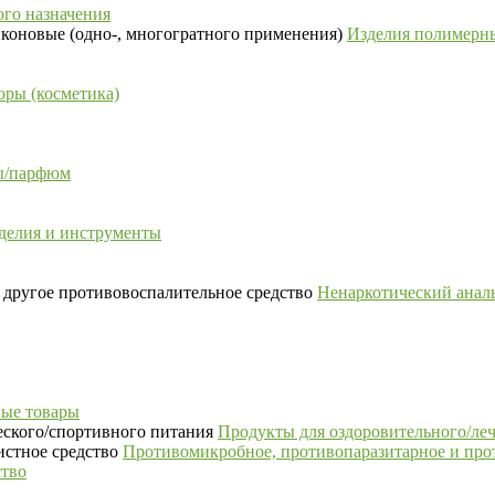
го назначения
Изделия полимерны
ры (косметика)
сы/парфюм
делия и инструменты
Ненаркотический аналь
ые товары
Продукты для оздоровительного/ле
Противомикробное, противопаразитарное и про
ство