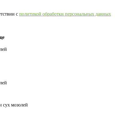
етствии с
политикой обработки персональных данных
це
олей
олей