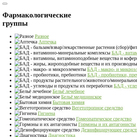
Фармакологические
группы
Разное
Аптечка
БАД - вита
БАД - макро- и микроэ
БАД - пробиотики, пр
БАД - угле
Бельё лечебное
Бельё медицинское
Бытовая химия
Вегетотропное средство
Гигиена
Гомеопатическое средство
Гормоны и их антагонисты
Дезинфицирующее средст
Диагностика