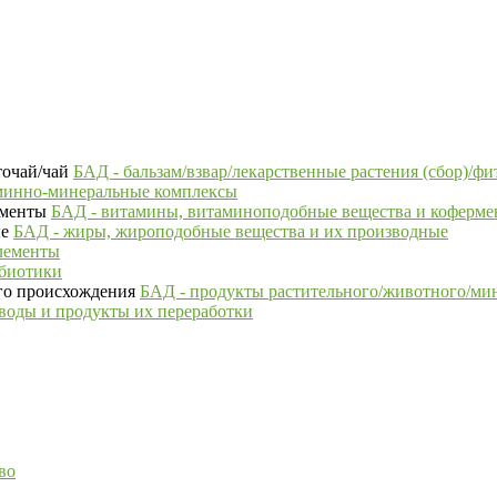
БАД - бальзам/взвар/лекарственные растения (сбор)/фи
минно-минеральные комплексы
БАД - витамины, витаминоподобные вещества и коферм
БАД - жиры, жироподобные вещества и их производные
лементы
ебиотики
БАД - продукты растительного/животного/ми
воды и продукты их переработки
во