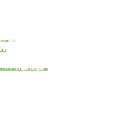
точай/чай
енты
нерального происхождения