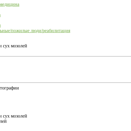
 медицина
а
я
льные/пожилые люди/реабилитация
отографии
олей