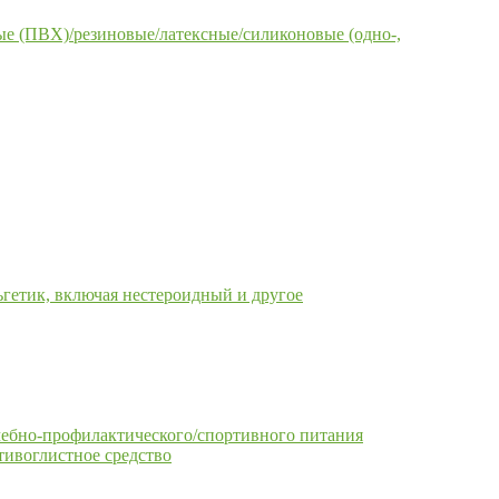
е (ПВХ)/резиновые/латексные/силиконовые (одно-,
гетик, включая нестероидный и другое
чебно-профилактического/спортивного питания
тивоглистное средство