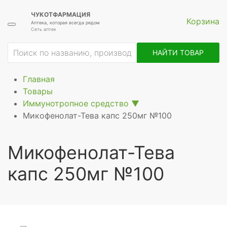
ЧУКОТФАРМАЦИЯ
Корзина
Аптека, которая всегда рядом
Сеть аптек
ие
НАЙТИ ТОВАР
Главная
Товары
Иммунотропное средство
▼
Микофенолат-Тева капс 250мг №100
Микофенолат-Тева
капс 250мг №100