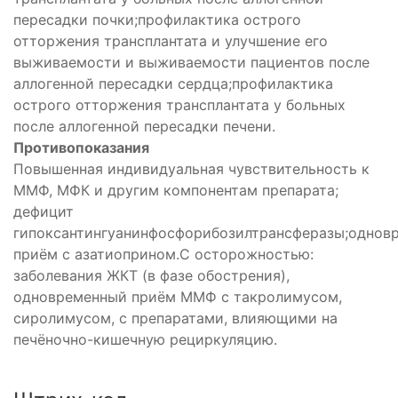
пересадки почки;профилактика острого
щее
отторжения трансплантата и улучшение его
выживаемости и выживаемости пациентов после
аллогенной пересадки сердца;профилактика
острого отторжения трансплантата у больных
после аллогенной пересадки печени.
Противопоказания
Повышенная индивидуальная чувствительность к
ММФ, МФК и другим компонентам препарата;
дефицит
гипоксантингуанинфосфорибозилтрансферазы;однов
приём с азатиоприном.С осторожностью:
ый
заболевания ЖКТ (в фазе обострения),
щее
одновременный приём ММФ с такролимусом,
сиролимусом, с препаратами, влияющими на
печёночно-кишечную рециркуляцию.
щее