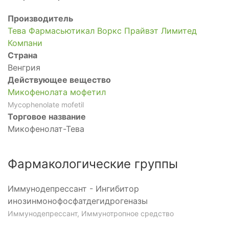
Производитель
Тева Фармасьютикал Воркс Прайвэт Лимитед
Компани
Страна
Венгрия
Действующее вещество
Микофенолата мофетил
Mycophenolate mofetil
Торговое название
Микофенолат-Тева
Фармакологические группы
Иммунодепрессант - Ингибитор
инозинмонофосфатдегидрогеназы
Иммунодепрессант, Иммунотропное средство