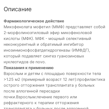
Описание
Фармакологическое действие
Микофенолата мофетил (ММФ) представляет собой
2-морфолиноэтиловый эфир микофеноловой
кислоты (МФК). МФК - мощный селективный
неконкурентный и обратимый ингибитор
инозинмонофосфатдегидрогеназы (ИМФДГ),
который подавляет синтез гуанозиновых
дегидрогеназы
нуклеотидов de novo.
Показания к применению
Взрослым и детям с площадью поверхности тела
е
>1.25 м2 (примерный возраст 12 лет):профилактика
острого отторжения трансплантата у больных
после аллогенной пересадки
почки.Взрослым:лечение первого или
рефрактерного к терапии отторжения
трансплантата у больных после аллогенной