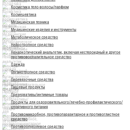
Косметика тело-волосы/парфюм
Космецевтика
Медицинская техника
Медицинские изделия и инструменты
Метаболическое средство
Нейротропное средство
Ненаркотический анальгетик, включая нестероидный и другое
противовоспалительное средство
Одежда
Органотропное средство
Перевязочные средства
Пищевые продукты
Презервативы/интимные товары
Продукты для оздоровительного/лечебно-профилактического/
спортивного питания
Противомикробное, противопаразитарное и противоглистное
средство
Противоопухолевое средство