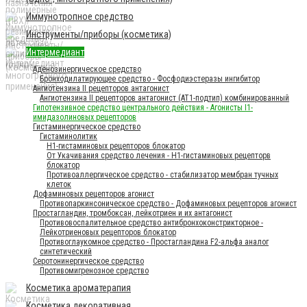
Иммунотропное средство
Инструменты/приборы (косметика)
Интермедиант
Аденозинергическое средство
Бронходилатирующее средство - Фосфодиэстеразы ингибитор
Ангиотензина II рецепторов антагонист
Ангиотензина II рецепторов антагонист (AT1-подтип) комбинированный
Гипотензивное средство центрального действия - Агонисты I1-
имидазолиновых рецепторов
Гистаминергическое средство
Гистаминолитик
H1-гистаминовых рецепторов блокатор
От Укачивания средство лечения - Н1-гистаминовых рецепторв
блокатор
Противоаллергическое средство - стабилизатор мембран тучных
клеток
Дофаминовых рецепторов агонист
Противопаркинсоническое средство - Дофаминовых рецепторов агонист
Простагландин, тромбоксан, лейкотриен и их антагонист
Противовоспалительное средство антибронхоконстрикторное -
Лейкотриеновых рецепторов блокатор
Противоглаукомное средство - Простагландина F2-альфа аналог
синтетический
Серотонинергическое средство
Противомигренозное средство
Косметика ароматерапия
Косметика декоративная