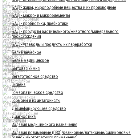
БАД - жиры, жироподобные вещества и их производные
БАД - макро- и микроэлементы
БАД - пробиотики, пребиотики
БАД - продукты растительного/животного/минерального
происхождения
БАД - углеводы и продукты их переработки
Бельё лечебное
Бельё медицинское
Бытовая химия
Вегетотропное средство
Гигиена
Гомеопатическое средство
Гормоны и их антагонисты
Дезинфицирующее средство
Диагностика
Изделия медицинского назначения
Изделия полимерные (ПВХ)/резиновые/латексные/силиконовые
(одно-, многогратного применения)