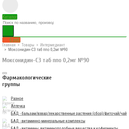
Каталог
0 руб.
Главная
Товары
Интермедиант
Моксонидин-СЗ таб ппо 0,2мг №90
Моксонидин-СЗ таб ппо 0,2мг №90
Фармакологические
группы
Разное
Аптечка
БАД - бальзам/взвар/лекарственные растения (сбор)/фиточай/чай
БАД - витаминно-минеральные комплексы
БАД - витамины, витаминоподобные вещества и коферменты