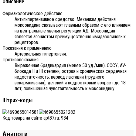
Описание
Фармакологическое действие
Антигипертензивное средство. Механизм действия
моксонидина связывают главным образом с его влиянием
на центральные звенья регуляции АД. Моксонидин
является агонистом преимущественно имидазолиновых
рецепторов.
Показания к применению
Артериальная гипертензия.
Противопоказания
Выраженная брадикардия (менее 50 уд./мин), СССУ, AV-
блокада II и III степени, острая и хроническая сердечная
недостаточность, период лактации (грудного
вскармливания), детский и подростковый возраст до 18
лет, повышенная чувствительность к моксонидину.
Штрих-коды
Код товара на сайте apt87.ru:
934
Аналоги