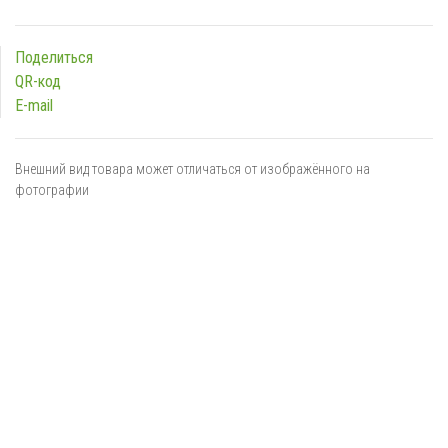
Поделиться
QR-код
E-mail
Внешний вид товара может отличаться от изображённого на
фотографии
Я даю
согласие
на обработку персональных данных в
соответствии с
политикой обработки персональных данных