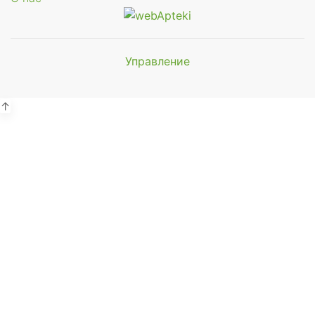
Управление
Мы будем
показывать аптеки для вашего
города
↑
Выбор отделения для
получения заказа
Районная аптека №1 ООО
"Чукотфармация", г. Анадырь
г. Анадырь, ул. Отке, д. 22