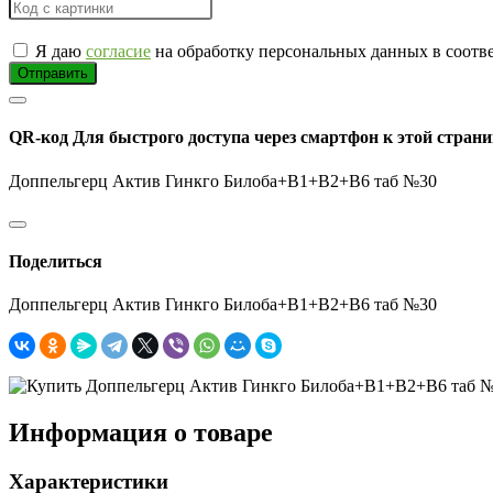
Я даю
согласие
на обработку персональных данных в соотв
Отправить
QR-код
Для быстрого доступа через смартфон к этой страни
Доппельгерц Актив Гинкго Билоба+В1+В2+В6 таб №30
Поделиться
Доппельгерц Актив Гинкго Билоба+В1+В2+В6 таб №30
Информация о товаре
Характеристики