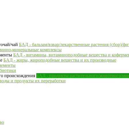
БАД - бальзам/взвар/лекарственные растения (сбор)/фи
минно-минеральные комплексы
БАД - витамины, витаминоподобные вещества и коферм
БАД - жиры, жироподобные вещества и их производные
лементы
ебиотики
БАД - продукты растительного/животного/ми
воды и продукты их переработки
во