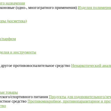
го назначения
Изделия полимерны
ры (косметика)
сы/парфюм
делия и инструменты
Ненаркотический аналь
ые товары
Продукты для оздоровительного/ле
Противомикробное, противопаразитарное и про
ство