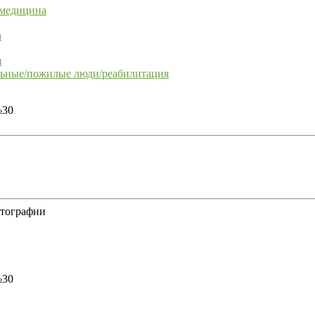
 медицина
а
я
льные/пожилые люди/реабилитация
отографии