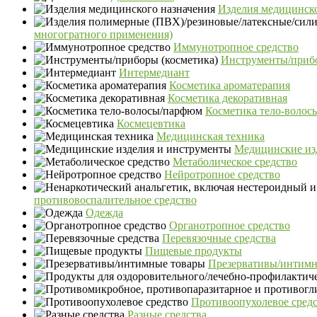
Изделия медицинско
многогратного применения)
Иммунотропное средство
Инструменты/прибо
Интермедиант
Косметика ароматерапия
Косметика декоративная
Косметика тело-воло
Космецевтика
Медицинская техника
Медицинские из
Метаболическое средство
Нейротропное средство
противовоспалительное средство
Одежда
Органотропное средство
Перевязочные средства
Пищевые продукты
Презервативы/интимн
Противоопухолевое сред
Разные средства