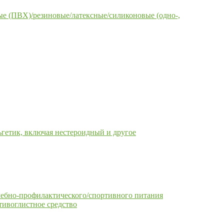
е (ПВХ)/резиновые/латексные/силиконовые (одно-,
гетик, включая нестероидный и другое
чебно-профилактического/спортивного питания
тивоглистное средство