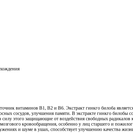
схождения
очник витаминов В1, В2 и В6. Экстракт гинкго билоба являет
осных сосудов, улучшения памяти. В экстракте гинкго билобы 
 силу этого защищающие от воздействия свободных радикалов 
 мозгового кровообращения, особенно у лиц старшего и пожилог
ужениях и шуме в ушах, способствует улучшению качества жизни