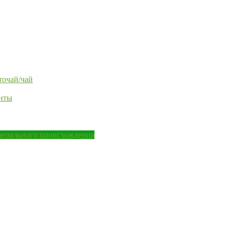
точай/чай
енты
нерального происхождения