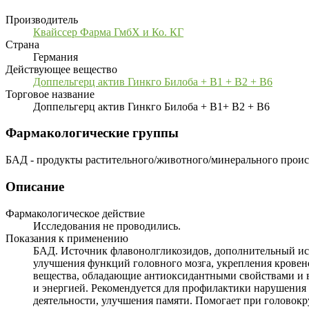
Производитель
Квайссер Фарма ГмбХ и Ко. КГ
Страна
Германия
Действующее вещество
Доппельгерц актив Гинкго Билоба + В1 + В2 + В6
Торговое название
Доппельгерц актив Гинкго Билоба + В1+ В2 + В6
Фармакологические группы
БАД - продукты растительного/животного/минерального прои
Описание
Фармакологическое действие
Исследования не проводились.
Показания к применению
БАД. Источник флавонолгликозидов, дополнительный ист
улучшения функций головного мозга, укрепления кровен
вещества, обладающие антиоксидантными свойствами и в
и энергией. Рекомендуется для профилактики нарушения
деятельности, улучшения памяти. Помогает при головокр