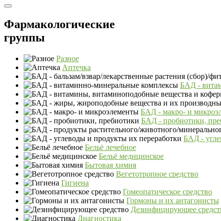
Фармакологические
группы
Разное
Аптечка
БАД - вита
БАД - макро- и микроэ
БАД - пробиотики, пр
БАД - угле
Бельё лечебное
Бельё медицинское
Бытовая химия
Вегетотропное средство
Гигиена
Гомеопатическое средство
Гормоны и их антагонисты
Дезинфицирующее средст
Диагностика