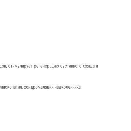
дов, стимулирует регенерацию суставного хряща и
енископатия, хондромаляция надколенника