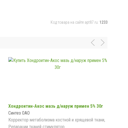
Код товара на сайте apt87.ru:
1233
Хондроитин-Акос мазь д/наруж примен 5% 30г
Синтез ОАО
Корректор метаболизма костной и хрящевой ткани,
Репарации тканей стимулятор