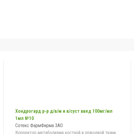
Хондрогард р-р д/в/м и в/суст введ 100мг/мл
1мл №10
Сотекс ФармФирма ЗАО
Корректор метаболизма костной и хрящевой ткани,