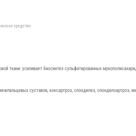
ическое средство
овой ткани: усиливает биосинтез сульфатированных мукополисахари
 межпальцевых суставов, коксартроз, спондилез, спондилоартроз, м